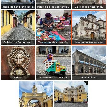
Iglesia de San Francisco el Grande.
Palacio de los Capitanes Generales.
Calle de los Nazarenos.
Callejón de Camposeco.
Vendedora de artesanías.
Templo de San Agustín.
Aldaba
Vendedora de helados
Ayuntamiento