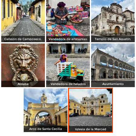
Callejón de Camposeco.
Vendedora de artesanías.
Templo de San Agustín.
Aldaba
Vendedora de helados
Ayuntamiento
Arco de Santa Cecilia
Iglesia de la Merced