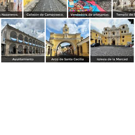
s Nazarenos.
Callejón de Camposeco.
Vendedora de artesanías.
Templo de S
Ayuntamiento
Arco de Santa Cecilia
Iglesia de la Merced