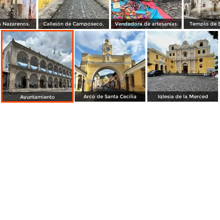
s Nazarenos.
Callejón de Camposeco.
Vendedora de artesanías.
Templo de S
Arco de Santa Cecilia
Iglesia de la Merced
Ayuntamiento