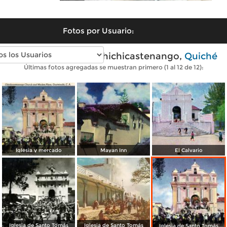
Fotos por Usuario:
Fotos antiguas de Chichicastenango,
Quiché
Últimas fotos agregadas se muestran primero (1 al 12 de 12):
Iglesia y mercado
Mayan Inn
El Calvario
Iglesia de Santo Tomás
Iglesia de Santo Tomás
Iglesia de Santo Tomás