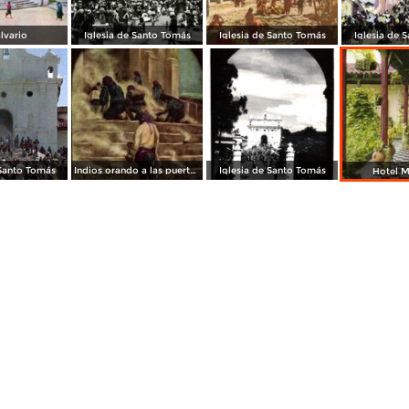
lvario
Iglesia de Santo Tomás
Iglesia de Santo Tomás
Iglesia de 
 Santo Tomás
Indios orando a las puertas del templo de Santo Tomás, pintura de H. Garavito
Iglesia de Santo Tomás
Hotel M