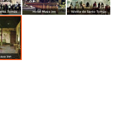
Santo Tomás
Hotel Maya Inn
Iglesia de Santo Tomás
aya Inn