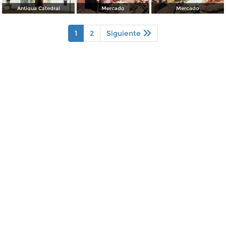
Antigua Catedral
Mercado
Mercado
1
2
Siguiente