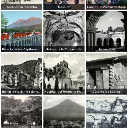
Tocando la marimba
Hospital
Catedral y Volcán de Agua
Palacio de los Capitanes Generales
Ruinas de la Concepción
Universidad
Ruinas de la Ermita de los Dolores
Hospital del Hermano Pedro
Casa de los Leones