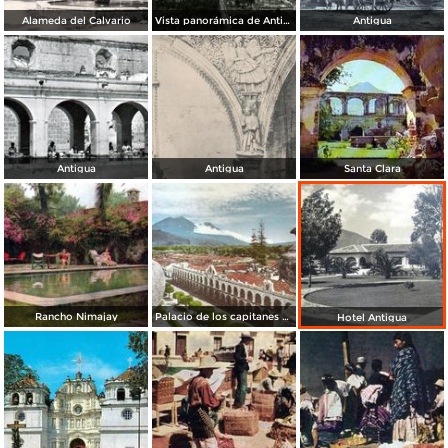
Alameda del Calvario
Vista panorámica de Antigua
Antigua
Antigua
Antigua
Santa Clara
Rancho Nimajay
Palacio de los capitanes generales
Hotel Antigua