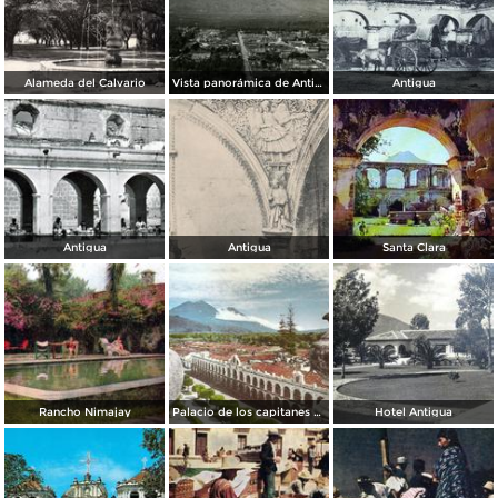
Alameda del Calvario
Vista panorámica de Antigua
Antigua
Antigua
Antigua
Santa Clara
Rancho Nimajay
Palacio de los capitanes generales
Hotel Antigua