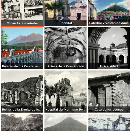
Hospital
Catedral y Volcán de Agua
Tocando la marimba
Palacio de los Capitanes Generales
Ruinas de la Concepción
Universidad
Ruinas de la Ermita de los Dolores
Hospital del Hermano Pedro
Casa de los Leones