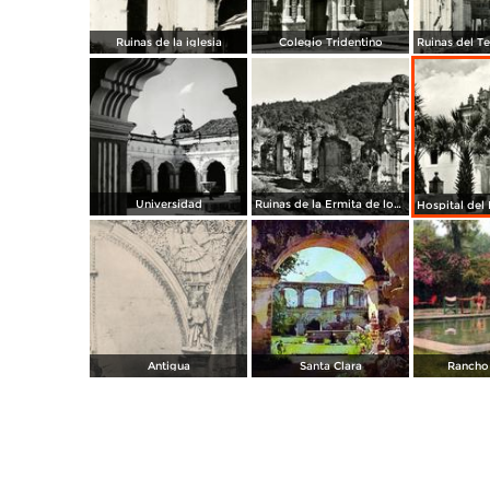
Ruinas de la iglesia
Colegio Tridentino
Universidad
Ruinas de la Ermita de los Dolores
Antigua
Santa Clara
Rancho