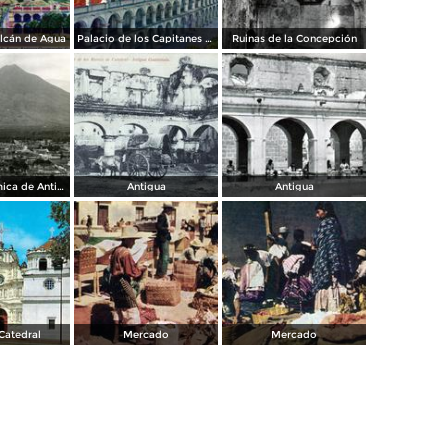
olcán de Agua
Palacio de los Capitanes Generales
Ruinas de la Concepción
Vista panorámica de Antigua
Antigua
Antigua
Catedral
Mercado
Mercado