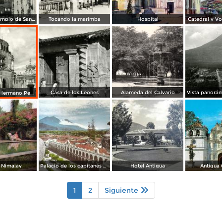
Ruinas del Templo de San Francisco
Tocando la marimba
Hospital
Catedral y V
Casa de los Leones
Alameda del Calvario
Hospital del Hermano Pedro
 Nimajay
Palacio de los capitanes generales
Hotel Antigua
Antigua 
1
2
Siguiente