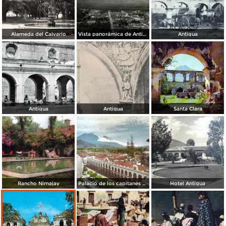
Alameda del Calvario
Vista panorámica de Antigua
Antigua
Antigua
Antigua
Santa Clara
Rancho Nimajay
Palacio de los capitanes generales
Hotel Antigua