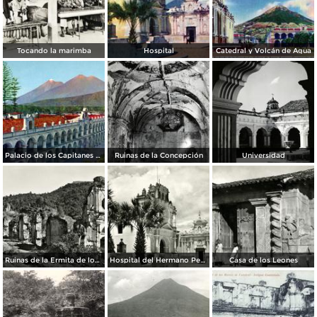
Tocando la marimba
Hospital
Catedral y Volcán de Agua
Palacio de los Capitanes Generales
Ruinas de la Concepción
Universidad
Ruinas de la Ermita de los Dolores
Hospital del Hermano Pedro
Casa de los Leones