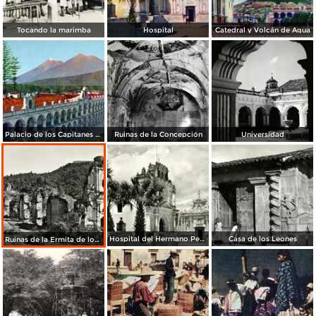
Tocando la marimba
Hospital
Catedral y Volcán de Agua
Palacio de los Capitanes Generales
Ruinas de la Concepción
Universidad
Hospital del Hermano Pedro
Casa de los Leones
Ruinas de la Ermita de los Dolores