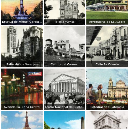
Estatua de Miguel García Granados
Iglesia Yurrita
Aeropuerto de La Aurora
Patio de los Naranjos
Cerrito del Carmen
Calle 9a Oriente
Avenida 6a, Zona Central
Teatro Nacional de Guatemala
Catedral de Guatemala