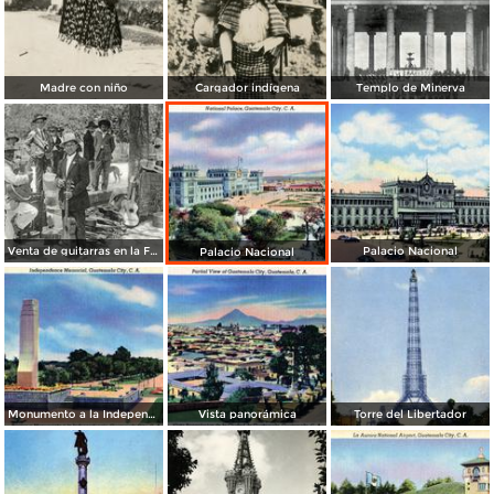
Madre con niño
Cargador indígena
Templo de Minerva
Venta de guitarras en la Feria de Agosto
Palacio Nacional
Palacio Nacional
Monumento a la Independencia
Vista panorámica
Torre del Libertador