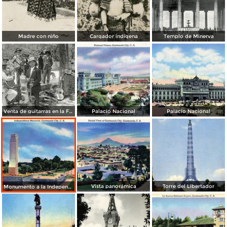
Madre con niño
Cargador indígena
Templo de Minerva
Venta de guitarras en la Feria de Agosto
Palacio Nacional
Palacio Nacional
Vista panorámica
Torre del Libertador
Monumento a la Independencia