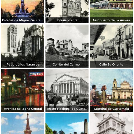
Estatua de Miguel García Granados
Iglesia Yurrita
Aeropuerto de La Aurora
Patio de los Naranjos
Cerrito del Carmen
Calle 9a Oriente
Avenida 6a, Zona Central
Teatro Nacional de Guatemala
Catedral de Guatemala