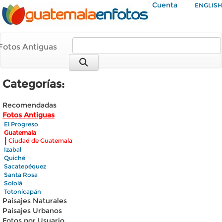
Mi Cuenta
ENGLISH
Fotos Antiguas
Categorías:
Recomendadas
Fotos Antiguas
El Progreso
Guatemala
|
Ciudad de Guatemala
Izabal
Quiché
Sacatepéquez
Santa Rosa
Sololá
Totonicapán
Paisajes Naturales
Paisajes Urbanos
Fotos por Usuario