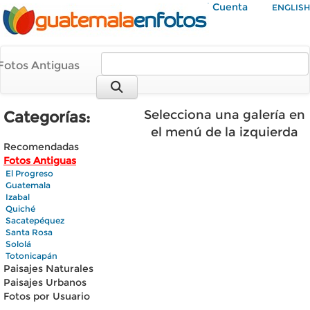
Mi Cuenta
ENGLISH
Fotos Antiguas
Selecciona una galería en
Categorías:
el menú de la izquierda
Recomendadas
Fotos Antiguas
El Progreso
Guatemala
Izabal
Quiché
Sacatepéquez
Santa Rosa
Sololá
Totonicapán
Paisajes Naturales
Paisajes Urbanos
Fotos por Usuario