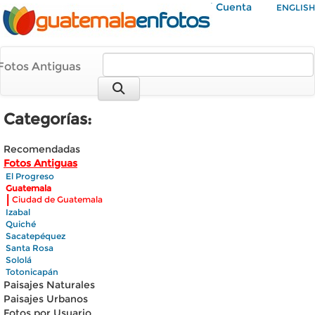
Mi Cuenta
ENGLISH
Fotos Antiguas
Categorías:
Recomendadas
Fotos Antiguas
El Progreso
Guatemala
|
Ciudad de Guatemala
Izabal
Quiché
Sacatepéquez
Santa Rosa
Sololá
Totonicapán
Paisajes Naturales
Paisajes Urbanos
Fotos por Usuario