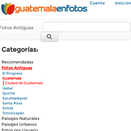
Mi Cuenta
ENGLISH
Fotos Antiguas
Categorías:
Recomendadas
Fotos Antiguas
El Progreso
Guatemala
|
Ciudad de Guatemala
Izabal
Quiché
Sacatepéquez
Santa Rosa
Sololá
Totonicapán
Paisajes Naturales
Paisajes Urbanos
Fotos por Usuario