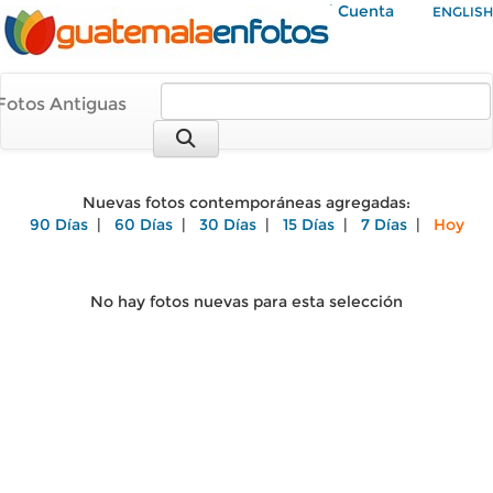
Mi Cuenta
ENGLISH
Fotos Antiguas
Nuevas fotos contemporáneas agregadas:
90 Días
|
60 Días
|
30 Días
|
15 Días
|
7 Días
|
Hoy
No hay fotos nuevas para esta selección