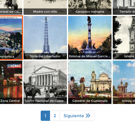
Una calle principal de Guatemala
Madre con niño
Cargador indígena
Templo d
Torre del Libertador
Estatua de Miguel García Granados
Iglesia
anorámica
 Zona Central
Teatro Nacional de Guatemala
Catedral de Guatemala
Iglesia d
1
2
Siguiente