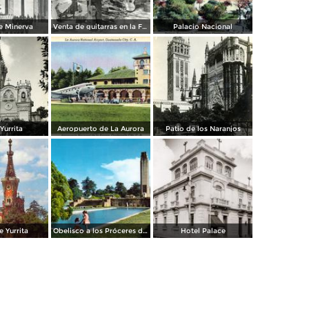
e Minerva
Venta de guitarras en la Feria de Agosto
Palacio Nacional
 Yurrita
Aeropuerto de La Aurora
Patio de los Naranjos
e Yurrita
Obelisco a los Próceres de la Independencia
Hotel Palace