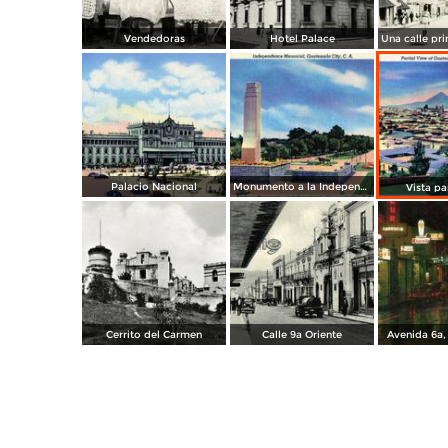
Vendedoras
Hotel Palace
Palacio Nacional
Monumento a la Independencia
Vista p
Cerrito del Carmen
Calle 9a Oriente
Avenida 6a,