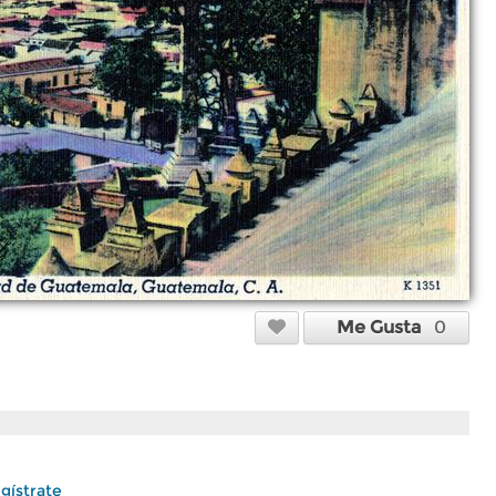
Me Gusta
0
gístrate