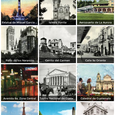
Estatua de Miguel García Granados
Iglesia Yurrita
Aeropuerto de La Aurora
Patio de los Naranjos
Cerrito del Carmen
Calle 9a Oriente
Avenida 6a, Zona Central
Teatro Nacional de Guatemala
Catedral de Guatemala