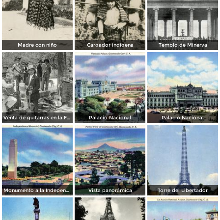
Madre con niño
Cargador indígena
Templo de Minerva
Venta de guitarras en la Feria de Agosto
Palacio Nacional
Palacio Nacional
Monumento a la Independencia
Vista panorámica
Torre del Libertador