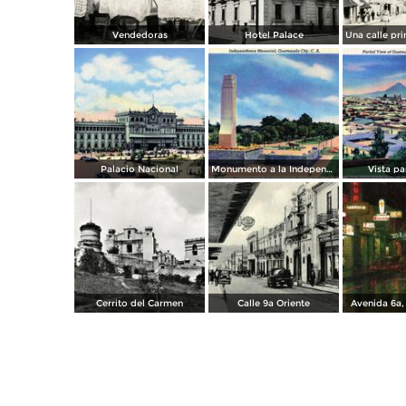
Vendedoras
Hotel Palace
Palacio Nacional
Monumento a la Independencia
Vista p
Cerrito del Carmen
Calle 9a Oriente
Avenida 6a,