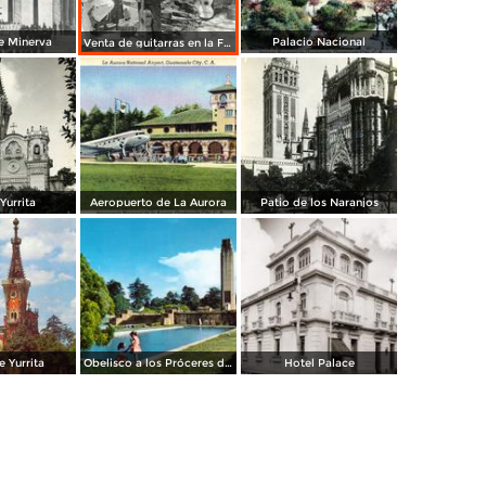
e Minerva
Palacio Nacional
Venta de guitarras en la Feria de Agosto
 Yurrita
Aeropuerto de La Aurora
Patio de los Naranjos
e Yurrita
Obelisco a los Próceres de la Independencia
Hotel Palace