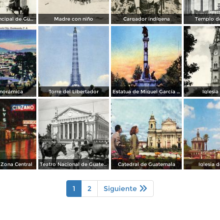
Una calle principal de Guatemala
Madre con niño
Cargador indígena
Templo d
anorámica
Torre del Libertador
Estatua de Miguel García Granados
Iglesia
 Zona Central
Teatro Nacional de Guatemala
Catedral de Guatemala
Iglesia d
1
2
Siguiente