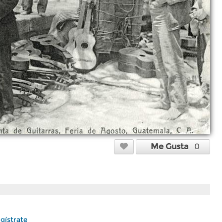
Me Gusta
0
gístrate