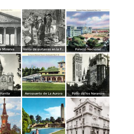
e Minerva
Venta de guitarras en la Feria de Agosto
Palacio Nacional
 Yurrita
Aeropuerto de La Aurora
Patio de los Naranjos