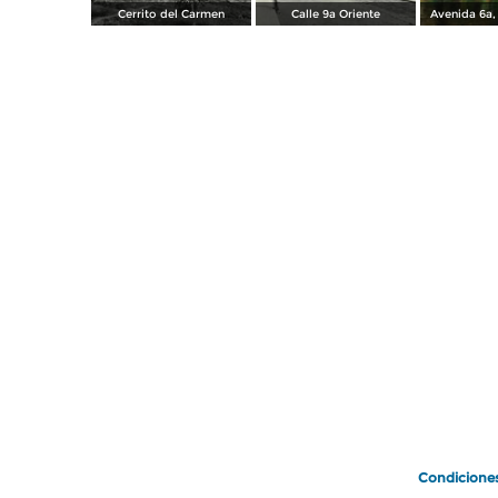
Cerrito del Carmen
Calle 9a Oriente
Avenida 6a,
Condicione