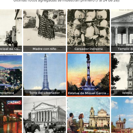
Últimas fotos agregadas se muestran primero (1 al 24 de 26):
Una calle principal de Guatemala
Madre con niño
Cargador indígena
Templo d
anorámica
Torre del Libertador
Iglesia
Estatua de Miguel García Granados