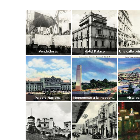
Vendedoras
Hotel Palace
Palacio Nacional
Monumento a la Independencia
Vista p