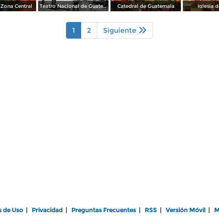
 Zona Central
Teatro Nacional de Guatemala
Catedral de Guatemala
Iglesia d
1
2
Siguiente
s de Uso
|
Privacidad
|
Preguntas Frecuentes
|
RSS
|
Versión Móvil
|
M