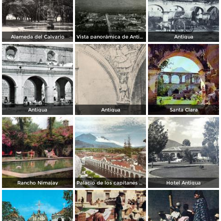
Alameda del Calvario
Vista panorámica de Antigua
Antigua
Antigua
Antigua
Santa Clara
Rancho Nimajay
Palacio de los capitanes generales
Hotel Antigua