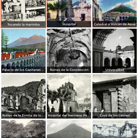
Hospital
Catedral y Volcán de Agua
Tocando la marimba
Palacio de los Capitanes Generales
Ruinas de la Concepción
Universidad
Ruinas de la Ermita de los Dolores
Hospital del Hermano Pedro
Casa de los Leones